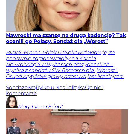
Nawrocki ma szansę na drugą kadencję? Tak
ocenili go Polacy. Sondaż dla „Wprost”
Blisko 39 proc. Polek i Polaków deklaruje, że
ponownie zagłosowałoby na Karola
Nawrockiego w wyborach prezydenckich –
wynika z sondażu SW Research dla „Wprost”.
Grupa krytyków głowy państwa jest liczniejsza.
Sondaże
Kraj
Tylko u Nas
Polityka
Opinie i
komentarze
Magdalena
Frindt