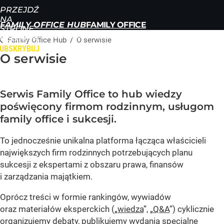
PRZEJDŹ
NA
FAMILY OFFICE HUB
STRONĘ
RANKINGI
ROZMOWY
DEBATY
NEWSY
WIEDZA
Q&A
W
GŁÓWNĄ
Family Office Hub
/
O serwisie
WPROST.PL
UBSKRYBUJ
O serwisie
ZALOGUJ
MENU
Serwis Family Office to hub wiedzy
poświęcony firmom rodzinnym, usługom
family office i sukcesji.
To jednocześnie unikalna platforma łącząca właścicieli
największych firm rodzinnych potrzebujących planu
sukcesji z ekspertami z obszaru prawa, finansów
i zarządzania majątkiem.
Oprócz treści w formie rankingów, wywiadów
oraz materiałów eksperckich („
wiedza
”, „
Q&A
”) cyklicznie
organizujemy debaty, publikujemy wydania specjalne