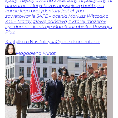
spory między dwoma zwaśnionymi politycznymi
obozami. – Dotychczas największą hańbą na
karcie jego prezydentury jest chyba
zawetowanie SAFE – ocenia Mariusz Witczak z
KO. – Mamy głowę państwa, z której możemy
być dumni – kontruje Marek Jakubiak z Rozwoju
Plus.
Kraj
Tylko u Nas
Polityka
Opinie i komentarze
Magdalena
Frindt