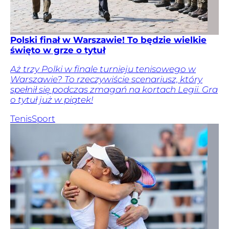
Polski finał w Warszawie! To będzie wielkie
święto w grze o tytuł
Aż trzy Polki w finale turnieju tenisowego w
Warszawie? To rzeczywiście scenariusz, który
spełnił się podczas zmagań na kortach Legii. Gra
o tytuł już w piątek!
Tenis
Sport